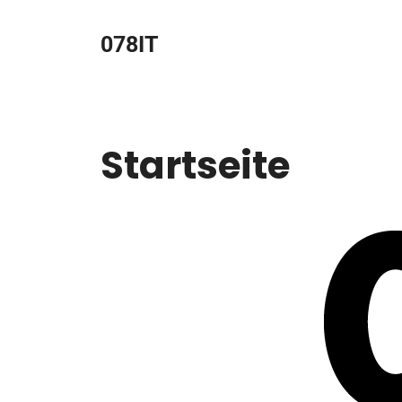
Zum
Inhalt
078IT
springen
Startseite